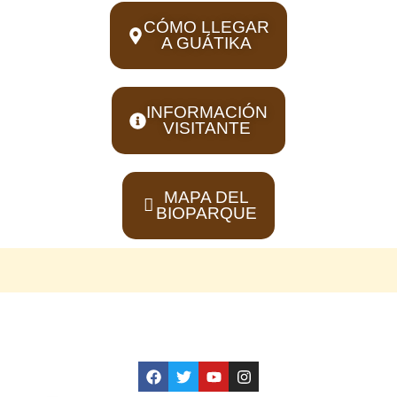
CÓMO LLEGAR
A GUÁTIKA
INFORMACIÓN
VISITANTE
MAPA DEL
BIOPARQUE
GUÁTIKA BIOPARQUE.
BOYACÁ ZOOLÓGICO
F
T
Y
I
a
w
o
n